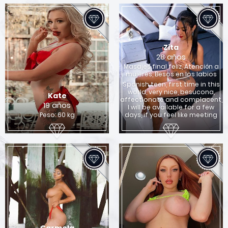
Zita
28 años
Masajes final feliz, Atención a
mujeres, Besos en los labios
Spanish teen, first time in this
world, very nice, besucona,
Kate
affectionate and complacent,
19 años
I will be available for a few
Peso: 60 kg
days, if you feel like meeting