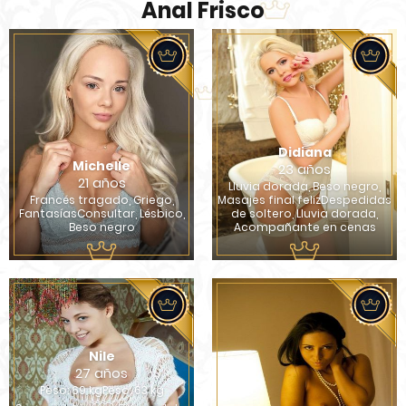
Anal Frisco
Didiana
Michelle
23 años
21 años
Lluvia dorada, Beso negro,
Francés tragado, Griego,
Masajes final felizDespedidas
FantasíasConsultar, Lésbico,
de soltero, Lluvia dorada,
Beso negro
Acompañante en cenas
Nile
27 años
Peso: 69 kgPeso: 63 kg