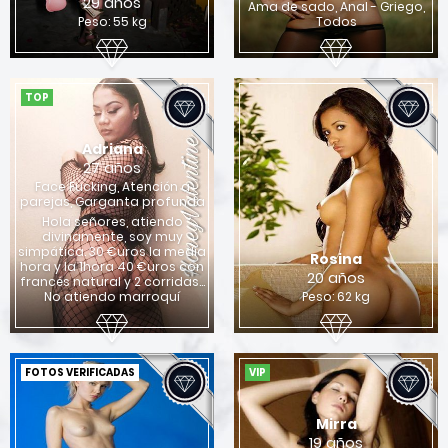
29 años
Ama de sado, Anal - Griego,
Peso: 55 kg
Todos
TOP
Adriana
27 años
Face Fucking, Atención a
parejas, Garganta profunda
Hola señores, atiendo
divinamente, soy muy
simpática. 30 €uros la media
Rosina
hora y la 1hora 40 €uros con
20 años
francés natural y 2 corridas…
No atiendo marroquí
Peso: 62 kg
FOTOS VERIFICADAS
VIP
Mirra
19 años