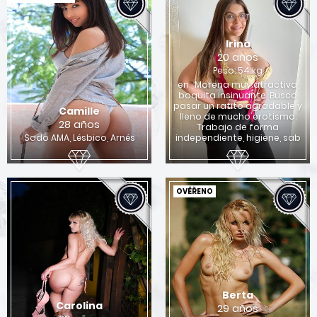
Irina
20 años
Peso: 54 kg
en , Morena muy atractiva,
boquita insinuante. Busco
pasar un ratito agradable y
Camille
lleno de mucho erotismo.
28 años
Trabajo de forma
Sado AMA, Lésbico, Arnés
independiente, higiene, sab
OVĚŘENO
Berta
Carolina
29 años