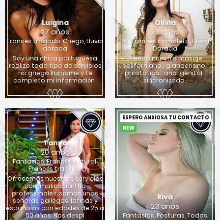
Luigina
Olivia
27 años
23 años
Francés tragado, Griego, Lluvia
69, Francés completo, Lluvia
dorada
Dorada
Soy una chica portuguesa
Prueba nuestro masaje
realizo todo tipo de servicios
californiano... glanderiano...
no griego llamame y te
prostatico... ano-genital...
completo mi información .
sincronizado..
ESPERO ANSIOSA TU CONTACTO
NEW
Tanya
20 años
Fantasías, Francés natural,
Francés tragado
Ofrecemos nuestros servicios
con implicación! No
profesionales, somos unas
Riva
señoras gallegas, latinas y
23 años
españolas con edades de 25 a
50 años. Nos despl
Fantasías, Posturas, Todos