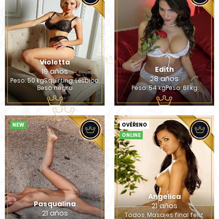
Violetta
Edith
19 años
28 años
Peso: 50 kgSquirting, Lésbico,
Beso negro
Peso: 54 kgPeso: 61 kg
NEW
OVĚŘENO
ONLINE
Angelica
Pasqualina
21 años
21 años
Todos, Masajes final feliz,