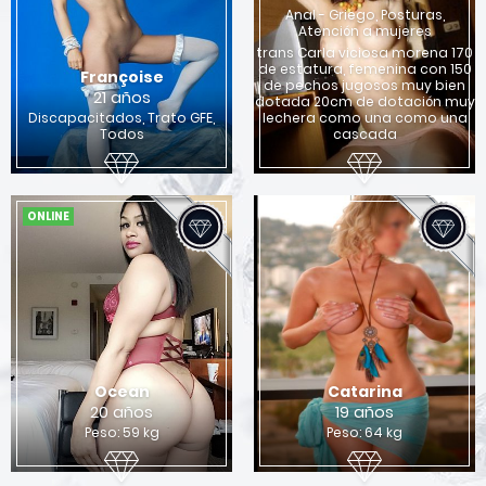
Anal - Griego, Posturas,
Atención a mujeres
trans Carla viciosa morena 170
x
de estatura, femenina con 150
Françoise
de pechos jugosos muy bien
Quieres encontrar una chica para sexo en
21 años
dotada 20cm de dotación muy
Columbus?
Discapacitados, Trato GFE,
lechera como una como una
Todos
cascada
Si
No
ONLINE
Ocean
Catarina
20 años
19 años
Peso: 59 kg
Peso: 64 kg