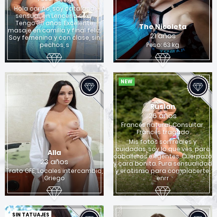
Hola cariño, soy catalana
sensual, en Lencería sexy.
Tengo 38 años. Excelente
The Nicoleta
masaje en camilla y final feliz.
21 años
Soy femenina y con clase, sin
pechos, s
Peso: 63 kg
NEW
Ruslan
26 años
Francés natural, Consultar,
Francés tragado
Mis fotos son reales y
cuidadas, soy lo que ves, para
Alla
caballeros exigentes. Cuerpazo
23 años
y cara bonita. Pura sensualidad
Trato GFE, Locales intercambio,
y erotismo para complacerte,
Griego
enrr
SIN TATUAJES