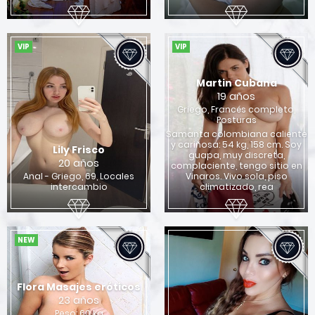
VIP
VIP
Martin Cubana
19 años
Griego, Francés completo,
Posturas
Samanta colombiana caliente
y cariñosa: 54 kg, 158 cm. Soy
Lily Frisco
guapa, muy discreta,
20 años
complaciente, tengo sitio en
Anal - Griego, 69, Locales
Vinaros. Vivo sola, piso
intercambio
climatizado, rea
NEW
Flora Masajes eróticos
23 años
Peso: 60 kg