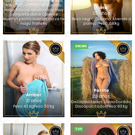
Soy una chica muy completa
me gusta correrme a chorro
Yana
hago todo lo servicio soy muy
23 años
completa dulce caliente
buenos pecho buenas curva te
Beso negro, Cubana, Atiende a
hago francés
parejasPeso: 68 kg
ONLINE
Perlite
Amber
23 años
21 años
Discapacitados, Lluvia Dorada,
Peso: 62 kgPeso: 53 kg
DiscapacitadosPeso: 63 kg
TOP