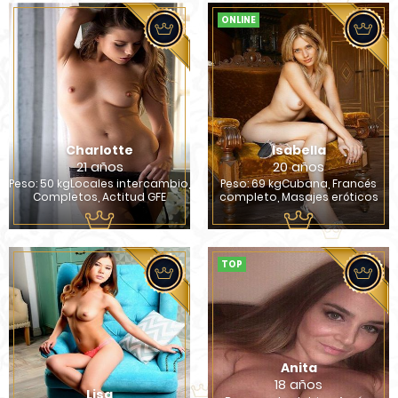
ONLINE
Charlotte
Isabella
21 años
20 años
Peso: 50 kgLocales intercambio,
Peso: 69 kgCubana, Francés
Completos, Actitud GFE
completo, Masajes eróticos
TOP
Anita
18 años
Lisa