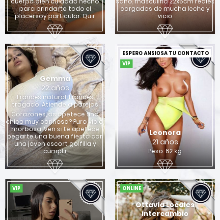
cuerpo bien cuidado hecho
sano, masculino 22x5cm reales
para brindarte todo el
cargados de mucha leche y
placersoy particular. Quir
vicio
ESPERO ANSIOSA TU CONTACTO
VIP
Gemma
22 años
Francés natural, Francés
tragado, Atiende a parejas
Corazones, os apetece una
chica muy cariñosa? Puro vicio,
morbosa. Ven si te apetece
Leonora
pegarte una buena fiesta con
21 años
una joven escort golfilla y
cumplir
Peso: 62 kg
VIP
ONLINE
Ottavia Locales
intercambio