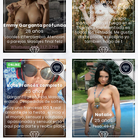
28 años
Besos en los labios, Atención a
parejas, Lésbico
Hola! Soy Laura guapa
morbosa, con el fuego en el
Emmy Garganta profunda
cuerpo, experimentada en
28 años
todos los sentidos. Me gusta
Locales intercambio, Atención
darte placer y recibirlo yo
a parejas, Masajes final feliz
también, hago de t
ONLINE
Kate Francés completo
25 años
Garganta profunda, Masaje
erótico, Despedidas de soltero
Soy una francesa 100 % real ,
amante de la fiesta , el vicio y
Natalie
el morbo, sensual y cariñosa,
25 años
apasionada y sensual esto
aquí para darte y recibir place
Peso: 49 kg