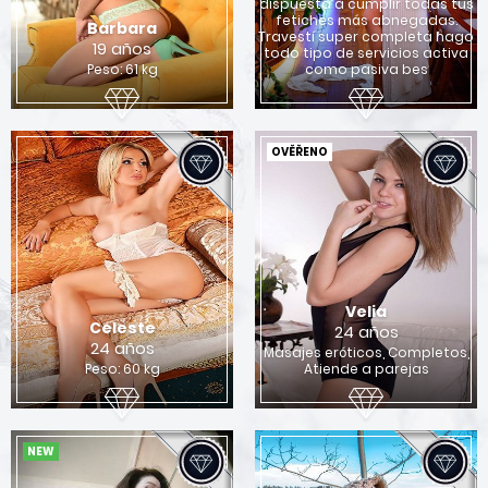
dispuesta a cumplir todas tus
fetiches más abnegadas.
Barbara
Travestí super completa hago
19 años
todo tipo de servicios activa
Peso: 61 kg
como pasiva bes
OVĚŘENO
Velia
Celeste
24 años
24 años
Masajes eróticos, Completos,
Peso: 60 kg
Atiende a parejas
NEW