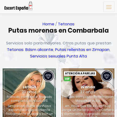
Home
/
Tetonas
Putas morenas en Combarbala
Servicios solo para mayores. Otras putas que prestan
Tetonas
:
Bdsm alicante
,
Putas rellenitas en Zimapan
,
Servicios sexuales Punta Alta
ATENCIÓN A PAREJAS
VIP
Leticia
Wanda
20 años
27 años
Francés completo, Francés
Francés completo, Penetración,
completo, Actitud GFE
Masaje erótico
Simpática dulce cariñosa
en , Hola que tal están? Soy
española independiente
Jorge un Hetero activo Cañero
físicamente guapa y con un
y dominante, cuerpazo fibrado