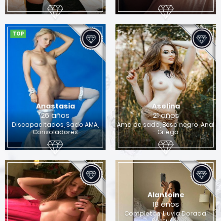
Quieres encontrar una chica para sexo en
Columbus?
TOP
Si
No
Anastasia
Aselina
26 años
21 años
Discapacitados, Sado AMA,
Ama de sado, Beso negro, Anal
Consoladores
- Griego
Alantoine
18 años
Completos, Lluvia Dorada,
Posturas