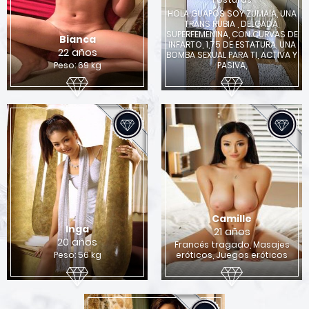
HOLA GUAPOS SOY ZUMAIA, UNA
TRANS RUBIA , DELGADA,
SUPERFEMENINA, CON CURVAS DE
Bianca
INFARTO, 1,75 DE ESTATURA, UNA
22 años
BOMBA SEXUAL PARA TI, ACTIVA Y
Peso: 69 kg
PASIVA,
Camille
Inga
21 años
20 años
Francés tragado, Masajes
Peso: 56 kg
eróticos, Juegos eróticos