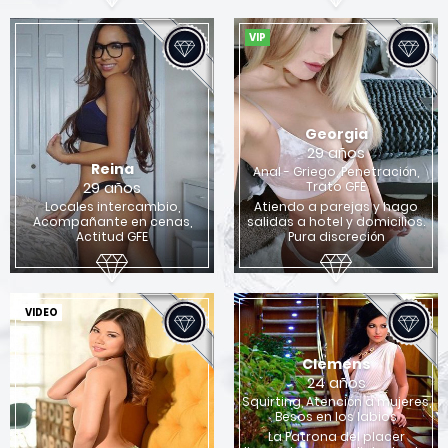
VIP
Georgia
29 años
Reina
Anal - Griego, Penetración,
29 años
Trato GFE
Locales intercambio,
Atiendo a parejas y hago
Acompañante en cenas,
salidas a hotel y domicilios.
Actitud GFE
Pura discreción
VIDEO
Clemens
24 años
Squirting, Atención a mujeres,
Besos en los labios
La Patrona del placer