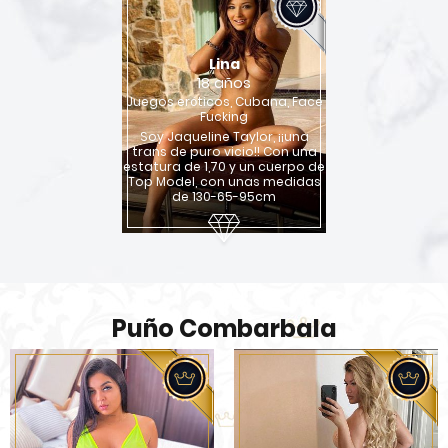
Lina
18 años
Juegos eróticos, Cubana, Face
Fucking
Soy Jaqueline Taylor, ¡¡una
trans de puro vicio!! Con una
estatura de 1,70 y un cuerpo de
Top Model, con unas medidas
de 130-65-95cm
Puño Combarbala