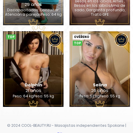
Besos en los labios, Arnés ,
29 años
Besos en los labiosAma de
Discapacitados, Consultar,
sado, Garganta profunda,
Atención a parejasPeso: 64 kg
Trato GFE
TOP
OVĚŘENO
TOP
Dolphin
Selina
21 años
26 años
Peso: 64 kgPeso: 55 kg
Peso: 53 kgPeso: 55 kg
© 2024 COOL-BEAUTY.RU - Masajistas independientes Spokane |