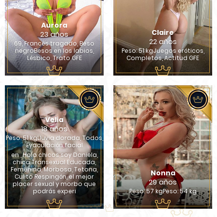
Aurora
Claire
23 años
22 años
69, Francés tragado, Beso
negroBesos en los labios,
Peso: 51 kgJuegos eróticos,
Lésbico, Trato GFE
Completos, Actitud GFE
Velia
18 años
Peso: 51 kgLluvia dorada, Todos,
Eyaculación facial
en , Hola chicos soy Daniela,
chica Transexual Educada,
Femenina, Morbosa, Tetona,
Nonna
Culito Respingón, el mejor
29 años
placer sexual y morbo que
podrás experi
Peso: 57 kgPeso: 54 kg