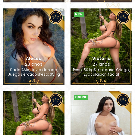
NEW
Alessa
Victoria
23 años
27 años
Sado AMA, Lluvia dorada,
Peso: 50 kgStriptease, Griego,
Juegos eróticosPeso: 65 kg
Eyaculación facial
ONLINE