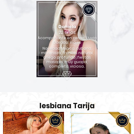
Daniela
22 años
Acompañante en cenas, Lluvia
Dorada, Viajes
Novedad Mónica, cubana,
morenaza, francés natural,
griego profundo, fiestas
masajes, muy guapa,
completa, viciosa..
lesbiana Tarija