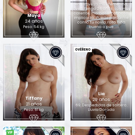
en , Travesti muy femenina,
joven, tengo 24 años, soy muy
caliente, morbosa, cariñosa,
Maya
implicada… Puedo portarme
24 años
como tu novia, rollo niña
Peso: 54 kg
buena o pue
OVĚŘENO
Lia
Tiffany
29 años
21 años
69, Despedidas de soltero,
Peso: 61 kg
Lluvia Dorada
VIP