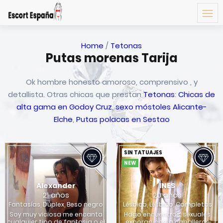
Home
/
Tetonas
Putas morenas Tarija
Ok hombre honesto amoroso, comprensivo , y
detallista. Otras chicas que prestan
Tetonas
:
Chicas de
alta gama en Godoy Cruz
,
sexo móstoles Alicante-
Elche
,
Putas polacas en Sestao
SIN TATUAJES
NEW
Alexander
INES
21 años
20 años
Fantasías, Dúplex, Beso negro
Lésbico, Lésbico, Completos
Soy muy viciosa me encanta
Hago encuentros. sexuales
cualquier tipo de fantasia o el
exporadicos. a caballeros