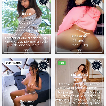
Rose
27 años
Peso: 53 kg
en , Soy Julieta guapísima,
cachonda, cañera, muy
fiestera, morbosa y muy
Riccardo
femenina, que flipas!! tengo
26 años
unas largas piernas, un culo
delicioso y una p
Peso: 55 kg
VERIFICADA
TOP
Mirabella
19 años
Atención a mujeres, Francés
natural, Consoladores
Bonjour, je m'appelle Daniela,
transsexuelle cubaine
passionnée, passionnée et
Didiana
dévouée à l'homme qui me
18 años