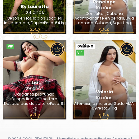
Penelope
By Lauretta
19 años
24 años
Consultar, Cubana,
Besos en los labios, Locales
Acompañante en cenasLluvia
intercambio, DúplexPeso: 64 kg
dorada, Cubana, Squirting
VIP
OVĚŘENO
VIP
Lia
29 años
Valeria
Garganta profunda,
19 años
Despedidas de soltero,
Despedidas de solteroPeso: 62
Atención a mujeres, Sado AMA,
kg
69Peso: 51 kg
© 2024 COOL-BEAUTY.RU - Masajistas independientes Spokane |