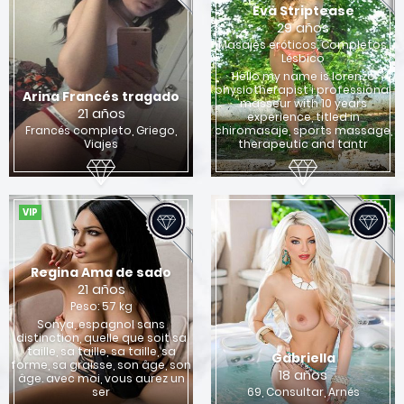
Eva Striptease
29 años
Masajes eróticos, Completos,
Lésbico
Hello my name is lorenzo
physiotherapist i professional
Arina Francés tragado
masseur with 10 years
21 años
experience, titled in
Francés completo, Griego,
chiromasaje, sports massage,
Viajes
therapeutic and tantr
VIP
Regina Ama de sado
21 años
Peso: 57 kg
Sonya, espagnol sans
distinction, quelle que soit sa
taille, sa taille, sa taille, sa
Gabriella
forme, sa graisse, son âge, son
18 años
âge. avec moi, vous aurez un
ser
69, Consultar, Arnés