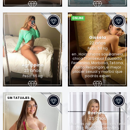
ONLINE
Gissela
22 años
Peso: 58 kg
en , Hola chicos soy Daniela,
chica Transexual Educada,
Femenina, Morbosa, Tetona,
Agrippina
Culito Respingón, el mejor
23 años
placer sexual y morbo que
Peso: 65 kg
podrás experi
SIN TATUAJES
Rochelle
25 años
Francés natural, Masajes final
feliz, Francés completo