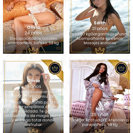
Edith
Olivia
21 años
24 años
Peso: 67 kgGarganta profunda,
Discapacitados, Locales
Acompañante en cenas,
intercambio, 69Peso: 58 kg
Masajes eróticos
Olivia
18 años
Peso: 63 kgEyaculación facial,
Actitud GFE, Consultar
Tu mejor compañía para hoy.
Una mujer simpática, cariñosa
Nile
y súper implicada. Te garantizo
25 años
un buen rato de magia placer
y entrega total donde
Griego, Actitud GFE, Atención a
disfrutar
parejasPeso: 58 kg