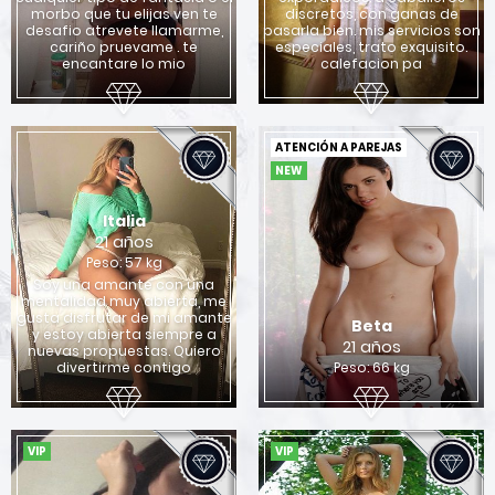
morbo que tu elijas ven te
discretos, con ganas de
desafio atrevete llamarme,
pasarla bien. mis servicios son
cariño pruevame . te
especiales, trato exquisito.
encantare lo mio
calefacion pa
ATENCIÓN A PAREJAS
NEW
Italia
21 años
Peso: 57 kg
Soy una amante con una
mentalidad muy abierta, me
gusta disfrutar de mi amante
Beta
y estoy abierta siempre a
21 años
nuevas propuestas. Quiero
divertirme contigo
Peso: 66 kg
VIP
VIP