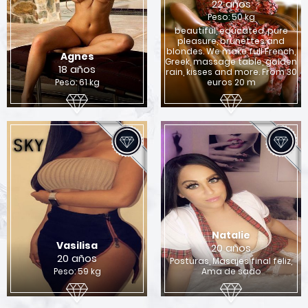
22 años
Peso: 50 kg
beautiful, educated, pure
pleasure, brunettes and
blondes. We make full French,
Agnes
Greek, massage table, golden
18 años
rain, kisses and more. From 30
Peso: 61 kg
euros 20 m
Natalie
Vasilisa
20 años
20 años
Posturas, Masajes final feliz,
Peso: 59 kg
Ama de sado