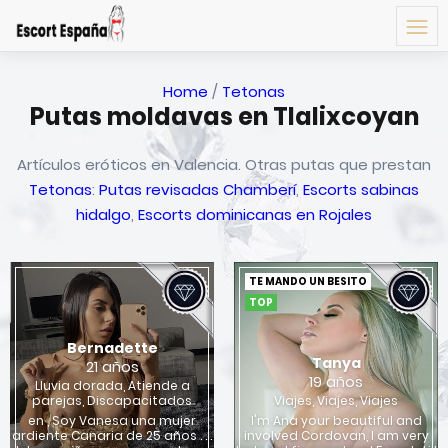
Home
/
Tetonas
Putas moldavas en Tlalixcoyan
Artículos eróticos en Valencia. Otras putas que prestan
Tetonas
:
Putas revisadas Chamberí
,
Escorts sabinas
hidalgo
,
Escorts dominicanas en Rojales
TE MANDO UN BESITO
TOP
Bernadette
Tanya
21 años
19 años
Lluvia dorada, Atiende a
parejas, Discapacitados
Viajes, Viajes, Viajes
en , Soy Vanesa una mujer
I'm Ana your beautiful and
ardiente Canaria de 25 años . . .
involved Cordovan, I am very