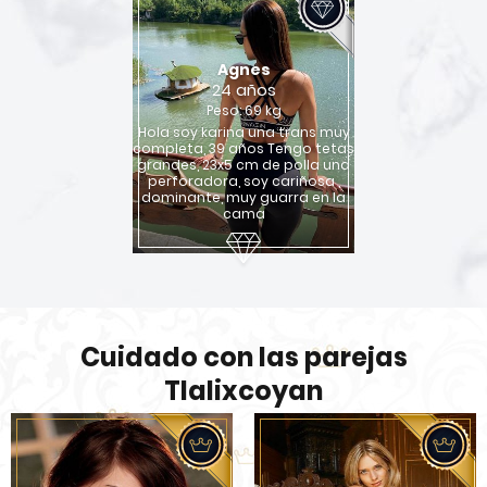
Agnes
24 años
Peso: 69 kg
Hola soy karina una trans muy
completa, 39 años Tengo tetas
grandes, 23x5 cm de polla una
perforadora, soy cariñosa ,
dominante, muy guarra en la
cama
Cuidado con las parejas
Tlalixcoyan