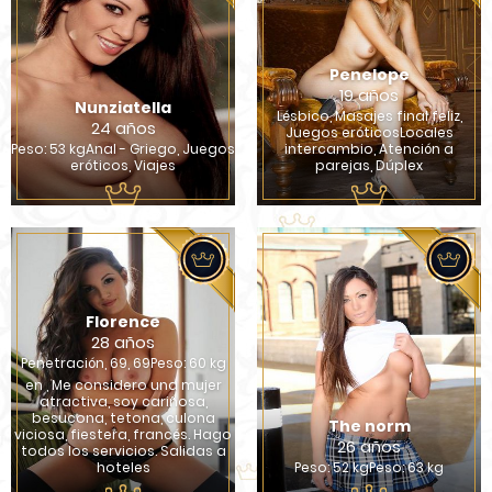
Penelope
19 años
Nunziatella
Lésbico, Masajes final feliz,
24 años
Juegos eróticosLocales
Peso: 53 kgAnal - Griego, Juegos
intercambio, Atención a
eróticos, Viajes
parejas, Dúplex
Florence
28 años
Penetración, 69, 69Peso: 60 kg
en , Me considero una mujer
atractiva, soy cariñosa,
besucona, tetona, culona
The norm
viciosa, fiestera, francés. Hago
26 años
todos los servicios. Salidas a
hoteles
Peso: 52 kgPeso: 63 kg