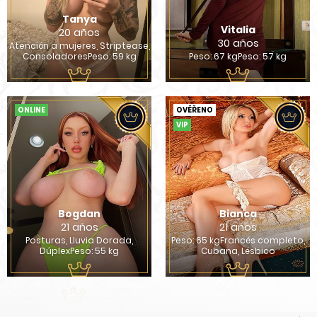
Tanya
Vitalia
20 años
30 años
Atención a mujeres, Striptease,
ConsoladoresPeso: 59 kg
Peso: 67 kgPeso: 57 kg
ONLINE
OVĚŘENO
VIP
Bogdan
Bianca
21 años
21 años
Posturas, Lluvia Dorada,
Peso: 65 kgFrancés completo,
DúplexPeso: 55 kg
Cubana, Lésbico