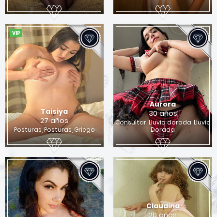
x
Quieres encontrar una chica para sexo en
Columbus?
VIP
Si
No
Aurora
Taisiya
30 años
27 años
Consultar, Lluvia dorada, Lluvia
Posturas, Posturas, Griego
Dorada
Claudina
20 años