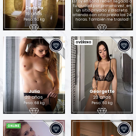
Estoy en soria recien llegada a
tu ciudad por primera vez , en
Carlota
un sitio privado y discreto,
19 años
atiendo con cita previa las 24
Peso: 50 kg
horas. También me traslad
OVĚŘENO
Julia
Georgette
20 años
20 años
Peso: 68 kg
Peso: 50 kg
ONLINE