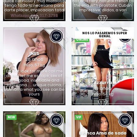
dulce cariñosa y muy morbosa,
hot and fiery, natural French till
tengo todo lo necesario para
the end with prostate, Cuban
darte placer, implicacion total
impressive, dildos, a vari
NOS LO PASAREMOS SUPER
GENIAL
ONLINE
INES
26 años
Peso: 57 kg
Do not look for more call me
do not let me escape, sex of
real good, insatiable and
Azzurra
besucona. . . . unique culona,
19 años
buenorra what you see can be
yours
Peso: 54 kg
NEW
VIP
Bianca Ama de sado