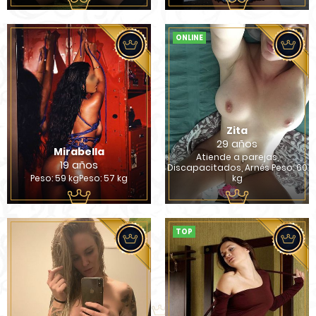
ONLINE
Zita
29 años
Mirabella
Atiende a parejas,
19 años
Discapacitados, Arnés Peso: 60
Peso: 59 kgPeso: 57 kg
kg
TOP