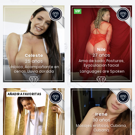
VIP
Nile
27 años
Celeste
25 años
Ama de sado, Posturas,
Eyaculación facial
Lésbico, Acompañante en
cenas, Lluvia dorada
. Languages ​​are Spoken
AÑADIR A FAVORITAS
Irene
30 años
Masajes eróticos, Cubana,
Cubana