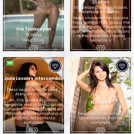
20 años
Striptease, Discapacitados,
Atención a mujeres
Ven a concomerme, soy una
mujer gallega muy guapa, me
llamo Margarita, novedad en la
Oia Tlalixcoyan
ciudad! Te mostraré cada uno
19 años
de mis encantos y dulces
Peso: 55 kg
secretos, s
VIP
Julia Locales intercambio
19 años
Beso negro, Ama de sado,
Atención a mujeres
en , Cris guapa española
Natasha
elegante, realizo todo tipo de
19 años
servicios.. Estoy disponible en
horario de 10 de la mañana a
Despedidas de soltero,
23:00 hrs… NO contesto
Consoladores, Francés
llamadas
completo