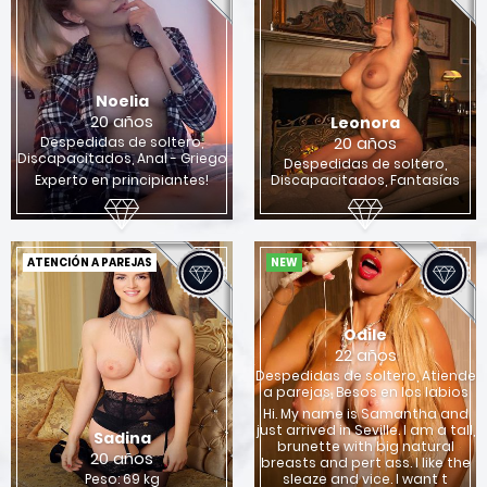
Noelia
20 años
Leonora
20 años
Despedidas de soltero,
Discapacitados, Anal - Griego
Despedidas de soltero,
Experto en principiantes!
Discapacitados, Fantasías
ATENCIÓN A PAREJAS
NEW
Odile
22 años
Despedidas de soltero, Atiende
a parejas, Besos en los labios
Hi. My name is Samantha and
just arrived in Seville. I am a tall,
Sadina
brunette with big natural
20 años
breasts and pert ass. I like the
Peso: 69 kg
sleaze and vice. I want t