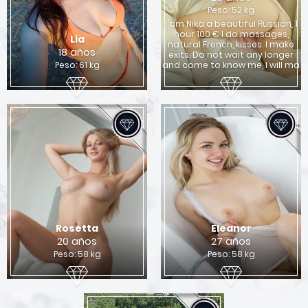
Peso: 52 kg
I am Nika a beautiful Russian, 1
hour 100 € I do massages,
Lia
natural French, kisses. I make
18 años
exits. Do not wait any longer
Peso: 61 kg
and come to know me, I will ma
Rosetta
Eleanor
20 años
27 años
Peso: 58 kg
Peso: 58 kg