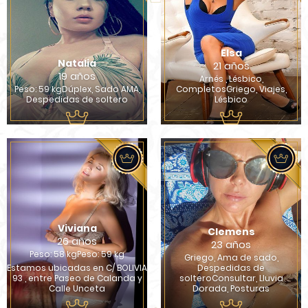
Elsa
Natalia
21 años
19 años
Arnés , Lésbico,
Peso: 59 kgDúplex, Sado AMA,
CompletosGriego, Viajes,
Despedidas de soltero
Lésbico
Viviana
Clemens
26 años
23 años
Peso: 58 kgPeso: 59 kg
Griego, Ama de sado,
Estamos ubicadas en C/ BOLIVIA
Despedidas de
93 , entre Paseo de Calanda y
solteroConsultar, Lluvia
Calle Unceta
Dorada, Posturas