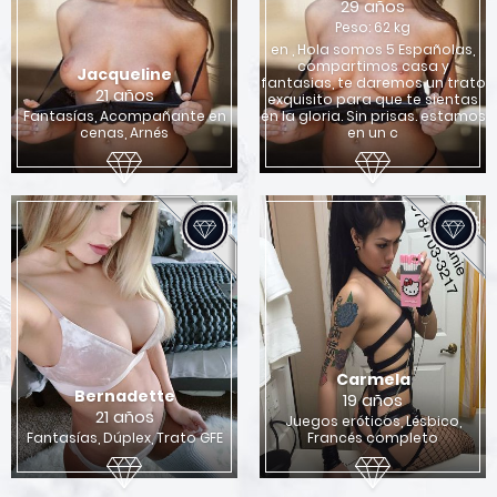
29 años
Peso: 62 kg
en , Hola somos 5 Españolas,
compartimos casa y
Jacqueline
fantasias, te daremos un trato
21 años
exquisito para que te sientas
Fantasías, Acompañante en
en la gloria. Sin prisas. estamos
cenas, Arnés
en un c
Carmela
Bernadette
19 años
21 años
Juegos eróticos, Lésbico,
Fantasías, Dúplex, Trato GFE
Francés completo