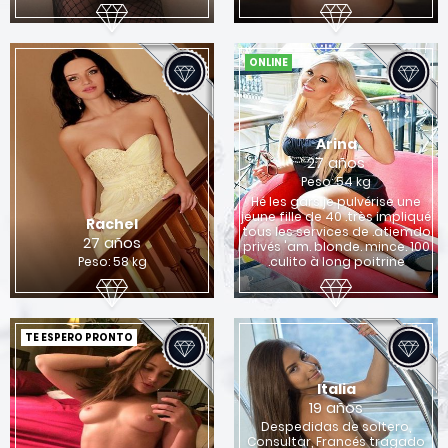
ONLINE
Arina
27 años
Peso: 54 kg
Hé les gars je pulvérise une
jeune fille de 40 .très impliqué
Rachel
tous les services de .atiemdo
27 años
privés 'am. blonde. mince. 100
Peso: 58 kg
.culito à long poitrine
TE ESPERO PRONTO
Italia
19 años
Despedidas de soltero,
Consultar, Francés tragado