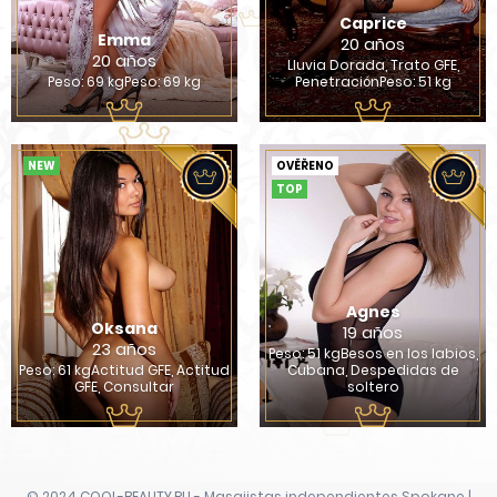
Caprice
Emma
20 años
20 años
Lluvia Dorada, Trato GFE,
Peso: 69 kgPeso: 69 kg
PenetraciónPeso: 51 kg
NEW
OVĚŘENO
TOP
Agnes
Oksana
19 años
23 años
Peso: 51 kgBesos en los labios,
Peso: 61 kgActitud GFE, Actitud
Cubana, Despedidas de
GFE, Consultar
soltero
© 2024 COOL-BEAUTY.RU - Masajistas independientes Spokane |