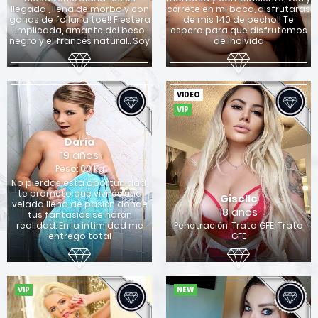
llegada , llena de morbo y con
córrete en mi boca, disfrutaras
ganas de follar a toe!! Fiestera
de mis 140 de pecho!! Te
implicada, amante del beso
espero para que disfrutemos
negro y el francés natural.. Soy
de inolvida
VIDEO
VIP
Daria
19 años
Peso: 60 kg
No pierdas esta oportunidad,
te prometo que vivirás una
Giselle
velada llena de pasión donde
18 años
tus fantasías se harán
realidad. En la intimidad me
Penetración, Trato GFE, Trato
entrego total
GFE
VIP
NEW