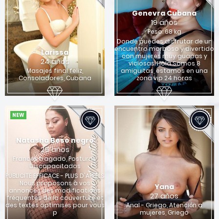
Genevra Cubana
19 años
Peso: 68 kg
Donde puedes disfrutar de un
encuentro morboso y divertido
Larissa
con mujeres muy guapas y
24 años
viciosas. Hola Somos 8
Masajes final feliz,
amiguitas, estamos en una
Consoladores, Cubana
zona vip 24 horas
NEW
Natasha Beso negro
25 años
Francés tragado, Posturas,
Discapacitados
PUBLICITÉ EFFICACE - PLUS D'APPELS
Nous proposons à vos
Yana
annonces des modifications
27 años
fréquentes de la couverture et
des textes optimisés pour vous
Anal - Griego, Atención a
p
mujeres, Griego