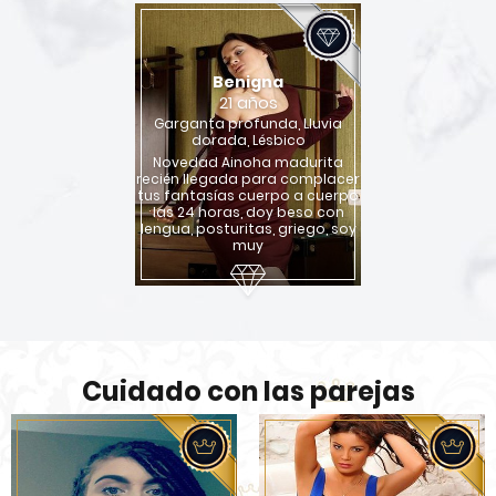
Benigna
21 años
Garganta profunda, Lluvia
dorada, Lésbico
Novedad Ainoha madurita
recién llegada para complacer
tus fantasías cuerpo a cuerpo
las 24 horas, doy beso con
lengua, posturitas, griego, soy
muy
Cuidado con las parejas