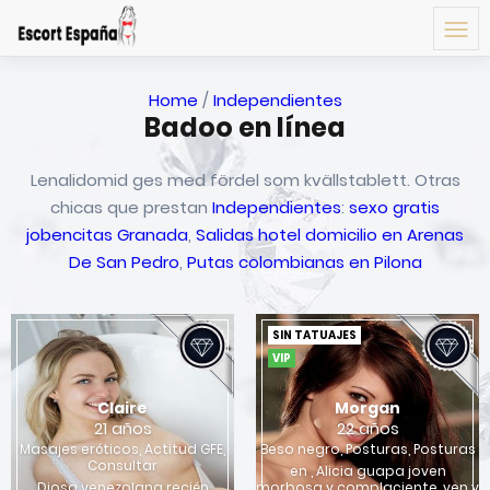
Home
/
Independientes
Badoo en línea
Lenalidomid ges med fördel som kvällstablett. Otras
chicas que prestan
Independientes
:
sexo gratis
jobencitas Granada
,
Salidas hotel domicilio en Arenas
De San Pedro
,
Putas colombianas en Pilona
SIN TATUAJES
VIP
Claire
Morgan
21 años
22 años
Masajes eróticos, Actitud GFE,
Beso negro, Posturas, Posturas
Consultar
en , Alicia guapa joven
Diosa venezolana recién
morbosa y complaciente, ven y