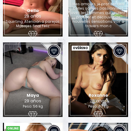
Mes amours, je profiter des
belles soirées passionnées
Gella
avec les hommes qui veulent
29 años
profiter et découvrir de
Squirting, Atención a parejas,
nouvelles sensations. voir à
Masajes final feliz
travers mon c
OVĚŘENO
Maya
Roxanne
29 años
28 años
Peso: 56 kg
Peso: 67 kg
ONLINE