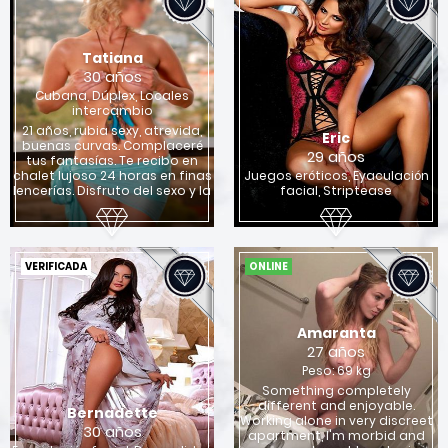
Tatiana
30 años
Cubana, Dúplex, Locales
intercambio
21 años, rubia sexy, atrevida,
Eric
buenas curvas. Complaceré
29 años
tus fantasías. Te recibo en
chalet lujoso 24 horas en finas
Juegos eróticos, Eyaculación
lencerías. Disfruto del sexo y la
facial, Striptease
VERIFICADA
ONLINE
Amaranta
27 años
Peso: 69 kg
Something completely
different and enjoyable.
Bernadette
Working alone in very discreet
30 años
apartment, I'm morbid and