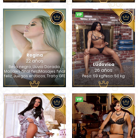
VIP
Regina
22 años
Ludovica
Beso negro, Lluvia Dorada,
26 años
Masajes final felizMasajes final
feliz, Juegos eróticos, Trato GFE
Peso: 59 kgPeso: 50 kg
VIP